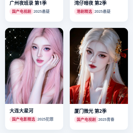
广州夜班录 第1季
湾仔暗夜 第2季
国产电视剧
2025
悬疑
港剧精选
2025
悬疑
大连大星河
厦门微光 第2季
国产电影精选
2025
犯罪
国产电视剧
2025
青春